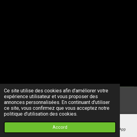
Ce site utilise des cookies afin d’améliorer votre
expérience utilisateur et vous proposer des
© 2023 - 2026 alligator83.fr
annonces personnalisées. En continuant d'utiliser
Propulsé par
Webador
ce site, vous confirmez que vous acceptez notre
politique d’utilisation des cookies.
Accord
E-mail
Téléphone
Carte
WhatsApp